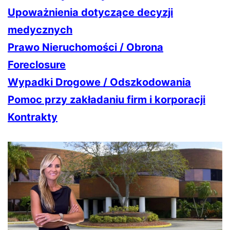
Upoważnienia dotyczące decyzji
medycznych
Prawo Nieruchomości / Obrona
Foreclosure
Wypadki Drogowe / Odszkodowania
Pomoc przy zakładaniu firm i korporacji
Kontrakty