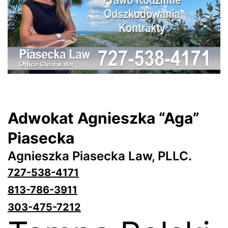
Adwokat Agnieszka “Aga”
Piasecka
Agnieszka Piasecka Law, PLLC.
727-538-4171
813-786-3911
303-475-7212